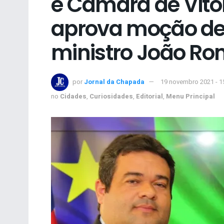
e Câmara de Vitó
aprova moção de
ministro João R
por
Jornal da Chapada
19 novembro 2021 - 1
no
Cidades
,
Curiosidades
,
Editorial
,
Menu Principal