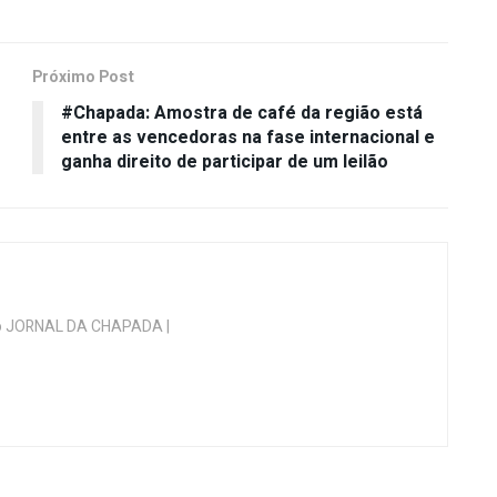
Próximo Post
s
#Chapada: Amostra de café da região está
entre as vencedoras na fase internacional e
ganha direito de participar de um leilão
 do JORNAL DA CHAPADA |