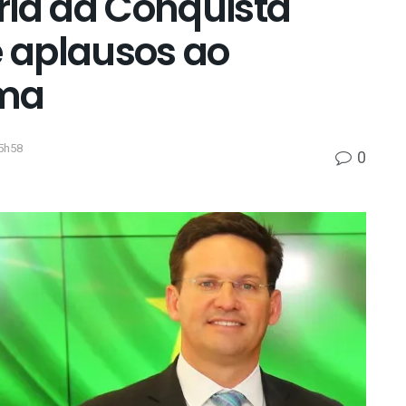
ria da Conquista
 aplausos ao
oma
5h58
0