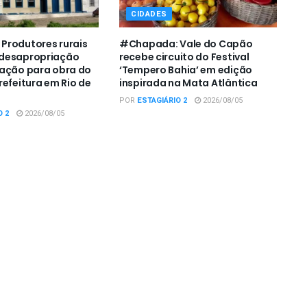
CIDADES
Produtores rurais
#Chapada: Vale do Capão
desapropriação
recebe circuito do Festival
zação para obra do
‘Tempero Bahia’ em edição
refeitura em Rio de
inspirada na Mata Atlântica
POR
ESTAGIÁRIO 2
2026/08/05
O 2
2026/08/05