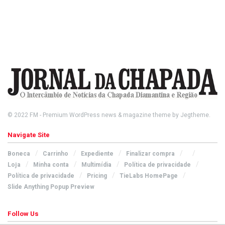
© 2022
FM
- Premium WordPress news & magazine theme by
Jegtheme
.
Navigate Site
Boneca
Carrinho
Expediente
Finalizar compra
Loja
Minha conta
Multimídia
Política de privacidade
Política de privacidade
Pricing
TieLabs HomePage
Slide Anything Popup Preview
Follow Us