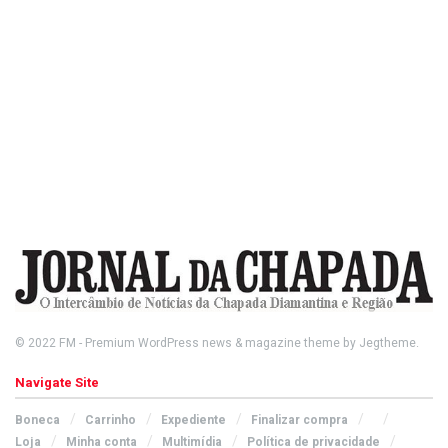
© 2022
FM
- Premium WordPress news & magazine theme by
Jegtheme
.
Navigate Site
Boneca
Carrinho
Expediente
Finalizar compra
Loja
Minha conta
Multimídia
Política de privacidade