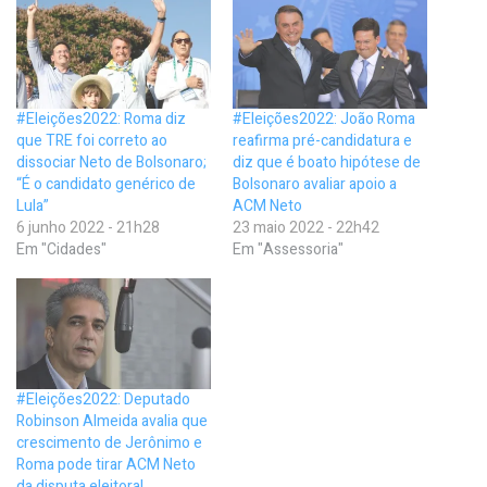
#Eleições2022: Roma diz
#Eleições2022: João Roma
que TRE foi correto ao
reafirma pré-candidatura e
dissociar Neto de Bolsonaro;
diz que é boato hipótese de
“É o candidato genérico de
Bolsonaro avaliar apoio a
Lula”
ACM Neto
6 junho 2022 - 21h28
23 maio 2022 - 22h42
Em "Cidades"
Em "Assessoria"
#Eleições2022: Deputado
Robinson Almeida avalia que
crescimento de Jerônimo e
Roma pode tirar ACM Neto
da disputa eleitoral