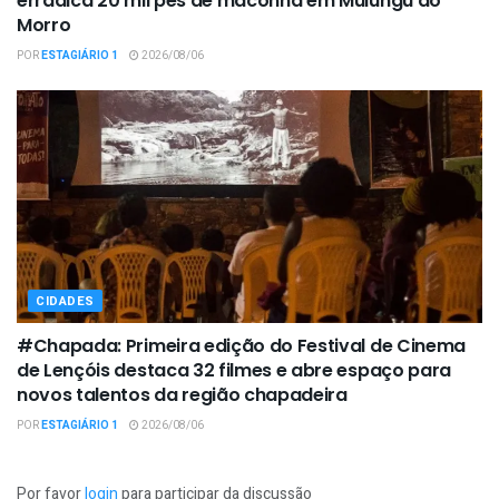
erradica 20 mil pés de maconha em Mulungu do
Morro
POR
ESTAGIÁRIO 1
2026/08/06
CIDADES
#Chapada: Primeira edição do Festival de Cinema
de Lençóis destaca 32 filmes e abre espaço para
novos talentos da região chapadeira
POR
ESTAGIÁRIO 1
2026/08/06
Por favor
login
para participar da discussão