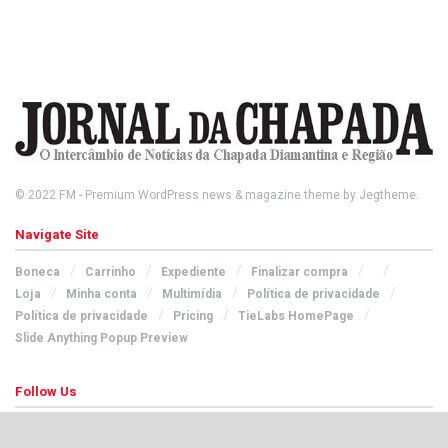
© 2022
FM
- Premium WordPress news & magazine theme by
Jegtheme
.
Navigate Site
Boneca
Carrinho
Expediente
Finalizar compra
Loja
Minha conta
Multimídia
Política de privacidade
Política de privacidade
Pricing
TieLabs HomePage
Slide Anything Popup Preview
Follow Us