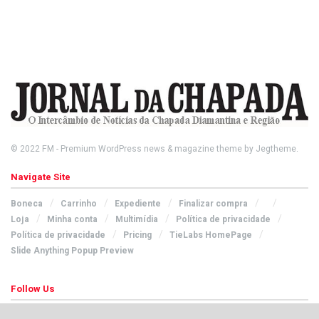
© 2022
FM
- Premium WordPress news & magazine theme by
Jegtheme
.
Navigate Site
Boneca
Carrinho
Expediente
Finalizar compra
Loja
Minha conta
Multimídia
Política de privacidade
Política de privacidade
Pricing
TieLabs HomePage
Slide Anything Popup Preview
Follow Us