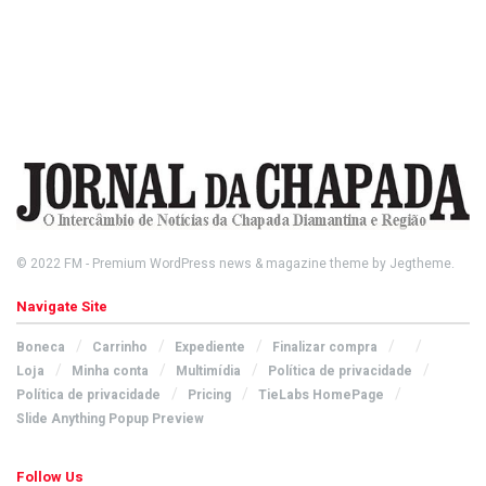
© 2022
FM
- Premium WordPress news & magazine theme by
Jegtheme
.
Navigate Site
Boneca
Carrinho
Expediente
Finalizar compra
Loja
Minha conta
Multimídia
Política de privacidade
Política de privacidade
Pricing
TieLabs HomePage
Slide Anything Popup Preview
Follow Us