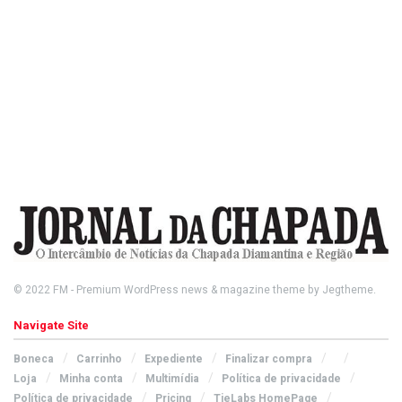
© 2022
FM
- Premium WordPress news & magazine theme by
Jegtheme
.
Navigate Site
Boneca
Carrinho
Expediente
Finalizar compra
Loja
Minha conta
Multimídia
Política de privacidade
Política de privacidade
Pricing
TieLabs HomePage