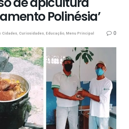
so de apicultura
tamento Polinésia’
0
o
Cidades
,
Curiosidades
,
Educação
,
Menu Principal