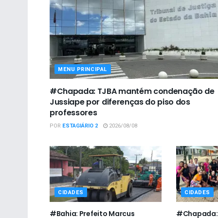
MENU PRINCIPAL
#Chapada: TJBA mantém condenação de
Jussiape por diferenças do piso dos
professores
POR
ESTAGIÁRIO 2
2026/08/08
CIDADES
CIDADES
#Bahia: Prefeito Marcus
#Chapada: 