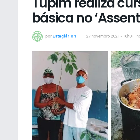
Tupim realiza cur
básica no ‘Assen
por
Estagiário 1
27 novembro 2021 - 16h01
n