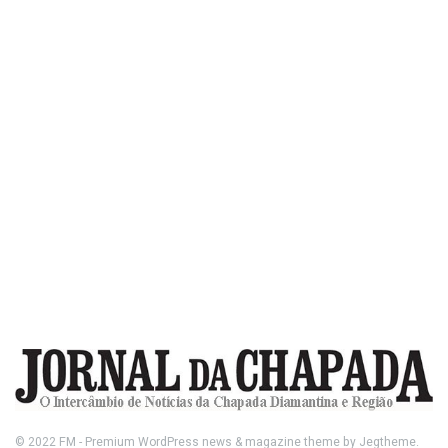
© 2022
FM
- Premium WordPress news & magazine theme by
Jegtheme
.