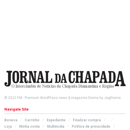
© 2022
FM
- Premium WordPress news & magazine theme by
Jegtheme
.
Navigate Site
Boneca
Carrinho
Expediente
Finalizar compra
Loja
Minha conta
Multimídia
Política de privacidade