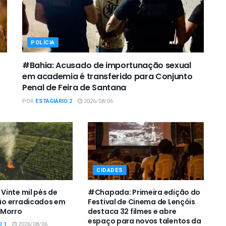
POLÍCIA
#Bahia: Acusado de importunação sexual
em academia é transferido para Conjunto
Penal de Feira de Santana
POR
ESTAGIÁRIO 2
2026/08/06
CIDADES
inte mil pés de
#Chapada: Primeira edição do
o erradicados em
Festival de Cinema de Lençóis
 Morro
destaca 32 filmes e abre
espaço para novos talentos da
O 1
2026/08/06