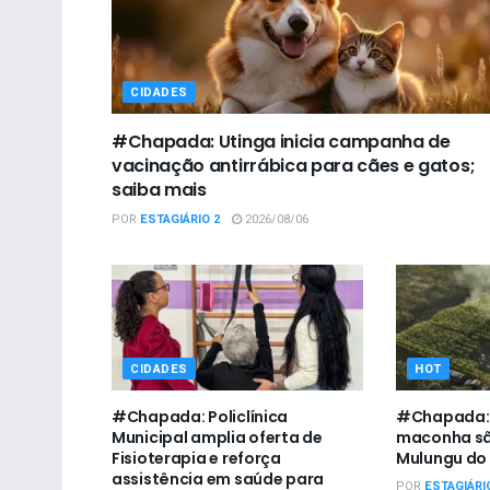
CIDADES
#Chapada: Utinga inicia campanha de
vacinação antirrábica para cães e gatos;
saiba mais
POR
ESTAGIÁRIO 2
2026/08/06
CIDADES
HOT
#Chapada: Policlínica
#Chapada: V
Municipal amplia oferta de
maconha sã
Fisioterapia e reforça
Mulungu do
assistência em saúde para
POR
ESTAGIÁRI