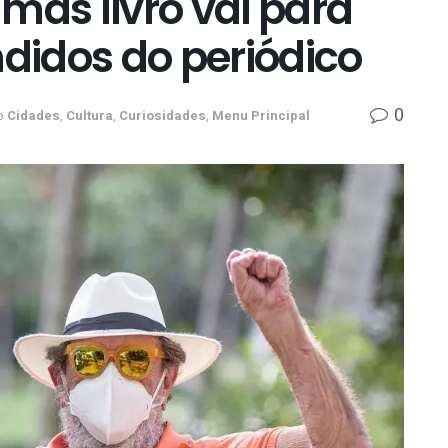
mas livro vai para
ndidos do periódico
0
o
Cidades
,
Cultura
,
Curiosidades
,
Menu Principal