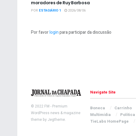
moradores de Ruy Barbosa
POR
ESTAGIÁRIO 1
2026/08/06
Por favor
login
para participar da discussão
Navigate Site
© 2022
FM
- Premium
Boneca
Carrinho
WordPress news & magazine
Multimídia
Política
theme by
Jegtheme
.
TieLabs HomePage