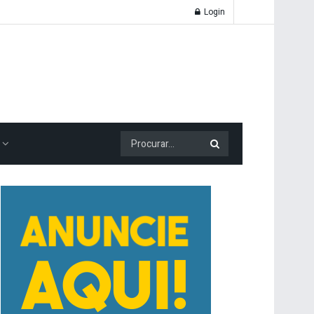
Login