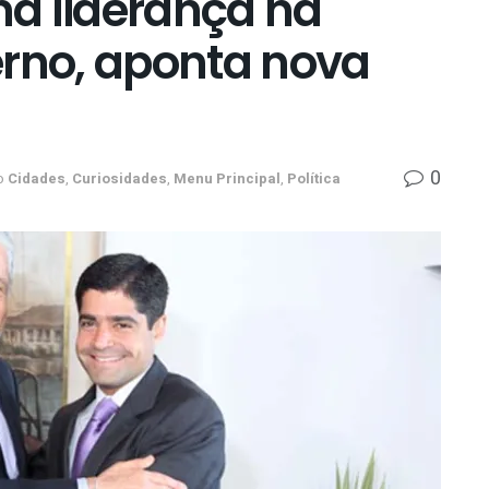
a liderança na
erno, aponta nova
0
o
Cidades
,
Curiosidades
,
Menu Principal
,
Política