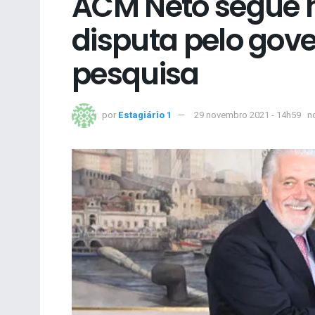
ACM Neto segue n
disputa pelo gov
pesquisa
por
Estagiário 1
29 novembro 2021 - 14h59
n