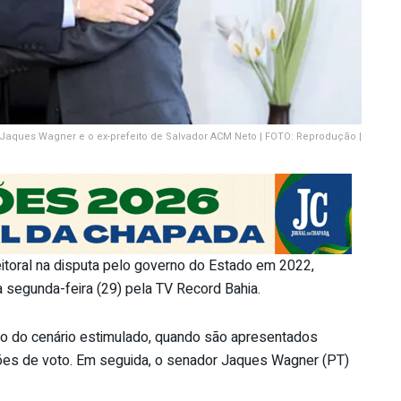
Jaques Wagner e o ex-prefeito de Salvador ACM Neto | FOTO: Reprodução |
eitoral na disputa pelo governo do Estado em 2022,
segunda-feira (29) pela TV Record Bahia.
tro do cenário estimulado, quando são apresentados
es de voto. Em seguida, o senador Jaques Wagner (PT)