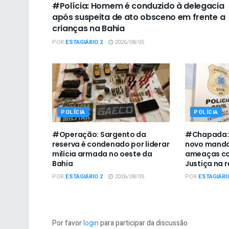
#Polícia: Homem é conduzido à delegacia
após suspeita de ato obsceno em frente a
crianças na Bahia
POR
ESTAGIÁRIO 2
2026/08/05
POLÍCIA
POLÍCIA
#Operação: Sargento da
#Chapada: 
reserva é condenado por liderar
novo manda
milícia armada no oeste da
ameaças con
Bahia
Justiça na 
POR
ESTAGIÁRIO 2
2026/08/05
POR
ESTAGIÁRI
Por favor
login
para participar da discussão