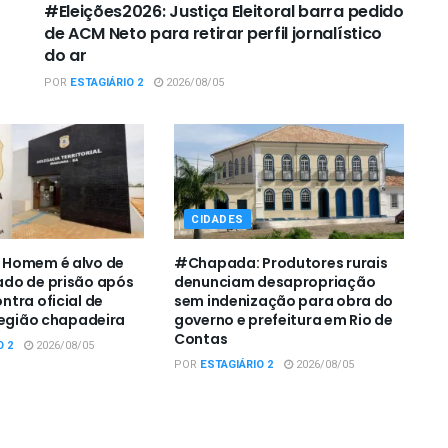
#Eleições2026: Justiça Eleitoral barra pedido
de ACM Neto para retirar perfil jornalístico
do ar
POR
ESTAGIÁRIO 2
2026/08/05
CIDADES
Homem é alvo de
#Chapada: Produtores rurais
do de prisão após
denunciam desapropriação
tra oficial de
sem indenização para obra do
região chapadeira
governo e prefeitura em Rio de
Contas
O 2
2026/08/05
POR
ESTAGIÁRIO 2
2026/08/05