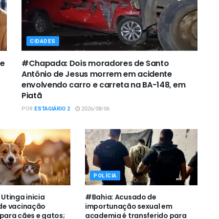
CIDADES
de
#Chapada: Dois moradores de Santo
Antônio de Jesus morrem em acidente
envolvendo carro e carreta na BA-148, em
Piatã
POR
ESTAGIÁRIO 2
2026/08/06
POLÍCIA
tinga inicia
#Bahia: Acusado de
e vacinação
importunação sexual em
 para cães e gatos;
academia é transferido para