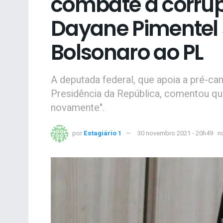
combate à corrup
Dayane Pimentel s
Bolsonaro ao PL
A deputada federal, que apoia a pré-c
Presidência da República, comentou qu
novamente".
por
Estagiário 1
30 novembro 2021 - 20h49
n