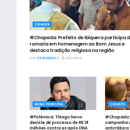
CIDADES
#Chapada: Prefeito de Ibiquera participa 
romaria em homenagem ao Bom Jesus e
destaca tradição religiosa na região
POR
ESTAGIÁRIO 2
2026/08/06
MENU PRINCIPAL
CIDADES
#Polêmica: Thiago Servo
#Chapada: U
desiste de processo de R$ 14
campanha d
milhões contra ex após DNA
antirrábica