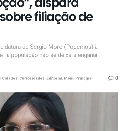
ção”, dispara
obre filiação de
andidatura de Sergio Moro (Podemos) à
e ”a população não se deixará enganar
0
o
Cidades
,
Curiosidades
,
Editorial
,
Menu Principal