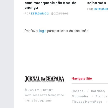
confirmar que ele não é pai de
saiba mais
criança
POR
ESTAGIÁRI
POR
ESTAGIÁRIO 2
2026/08/06
Por favor
login
para participar da discussão
Navigate Site
© 2022
FM
- Premium
Boneca
Carrinho
WordPress news & magazine
Multimídia
Política
theme by
Jegtheme
.
TieLabs HomePage