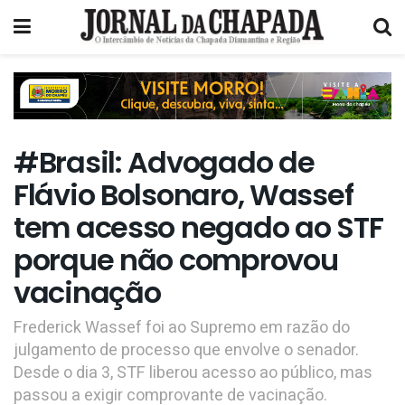
#Brasil: Advogado de
Flávio Bolsonaro, Wassef
tem acesso negado ao STF
porque não comprovou
vacinação
Frederick Wassef foi ao Supremo em razão do
julgamento de processo que envolve o senador.
Desde o dia 3, STF liberou acesso ao público, mas
passou a exigir comprovante de vacinação.