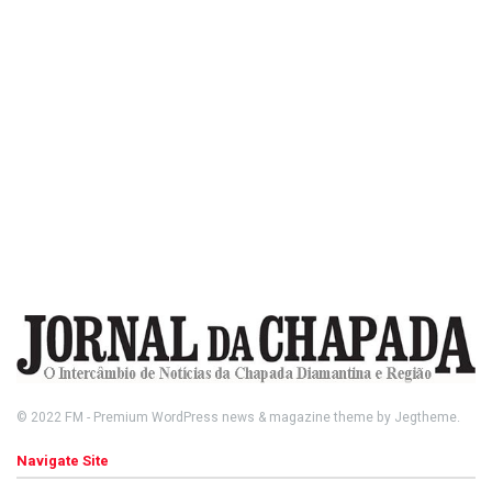
© 2022
FM
- Premium WordPress news & magazine theme by
Jegtheme
.
Navigate Site