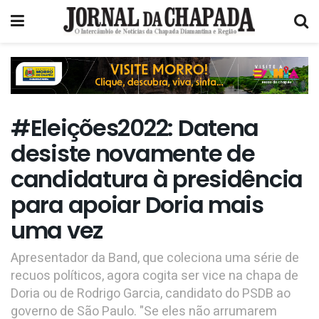
#Eleições2022: Datena
desiste novamente de
candidatura à presidência
para apoiar Doria mais
uma vez
Apresentador da Band, que coleciona uma série de
recuos políticos, agora cogita ser vice na chapa de
Doria ou de Rodrigo Garcia, candidato do PSDB ao
governo de São Paulo. "Se eles não arrumarem