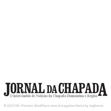
© 2022
FM
- Premium WordPress news & magazine theme by
Jegtheme
.