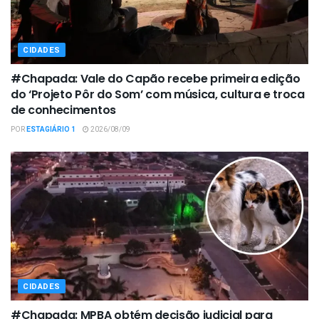
CIDADES
#Chapada: Vale do Capão recebe primeira edição
do ‘Projeto Pôr do Som’ com música, cultura e troca
de conhecimentos
POR
ESTAGIÁRIO 1
2026/08/09
CIDADES
#Chapada: MPBA obtém decisão judicial para