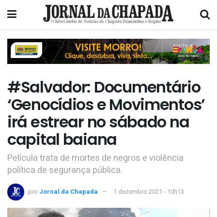
#Salvador: Documentário
‘Genocídios e Movimentos’
irá estrear no sábado na
capital baiana
Película trata de mortes de negros e violência
política de segurança pública.
por
Jornal da Chapada
1 dezembro 2021 - 10h13