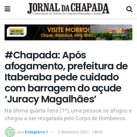
#Chapada: Após
afogamento, prefeitura de
Itaberaba pede cuidado
com barragem do açude
‘Juracy Magalhães’
Na última quarta-feira (1º), uma pessoa se afogou e
chegou a ser resgatada pelo Corpo de Bombeiros.
por
Estagiário 1
2 dezembro 2021 - 14h55