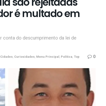
a são rejeitadas
dor é multado em
or conta do descumprimento da lei de
0
Cidades
,
Curiosidades
,
Menu Principal
,
Política
,
Top