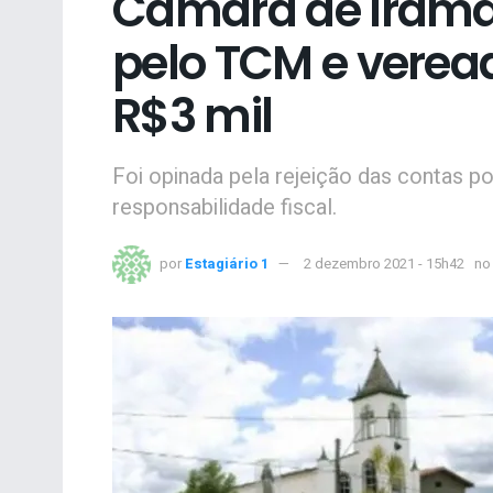
Câmara de Iramai
pelo TCM e verea
R$3 mil
Foi opinada pela rejeição das contas p
responsabilidade fiscal.
por
Estagiário 1
2 dezembro 2021 - 15h42
no