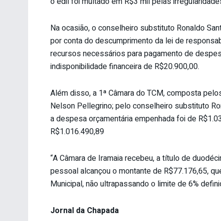
o edil foi multado em R$3 mil pelas irregularidad
Na ocasião, o conselheiro substituto Ronaldo Sant
por conta do descumprimento da lei de responsabi
recursos necessários para pagamento de despes
indisponibilidade financeira de R$20.900,00.
Além disso, a 1ª Câmara do TCM, composta pelos
Nelson Pellegrino; pelo conselheiro substituto Ro
a despesa orçamentária empenhada foi de R$1.031
R$1.016.490,89
“A Câmara de Iramaia recebeu, a título de duodé
pessoal alcançou o montante de R$77.176,65, que
Municipal, não ultrapassando o limite de 6% defin
Jornal da Chapada