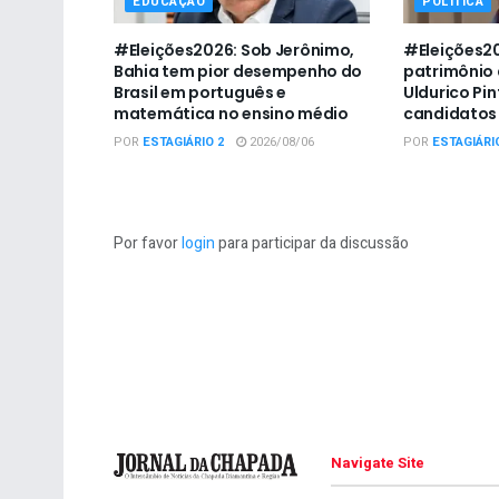
EDUCAÇÃO
POLÍTICA
#Eleições2026: Sob Jerônimo,
#Eleições2
Bahia tem pior desempenho do
patrimônio 
Brasil em português e
Uldurico Pin
matemática no ensino médio
candidatos 
POR
ESTAGIÁRIO 2
2026/08/06
POR
ESTAGIÁRI
Por favor
login
para participar da discussão
Navigate Site