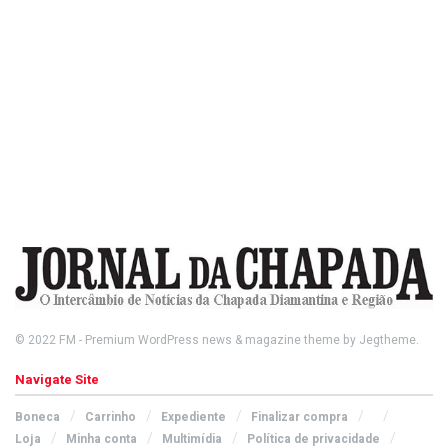
© 2022
FM
- Premium WordPress news & magazine theme by
Jegtheme
.
Navigate Site
Boneca
Carrinho
Expediente
Finalizar compra
Loja
Minha conta
Multimídia
Política de privacidade