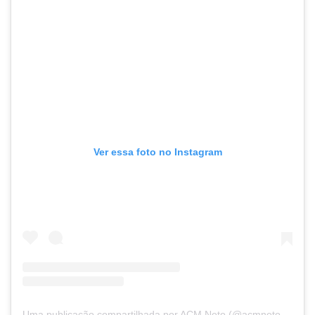
Ver essa foto no Instagram
Uma publicação compartilhada por ACM Neto (@acmnetooficial)