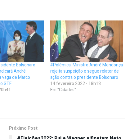
esidente Bolsonaro
#Polêmica: Ministro André Mendonça
ndicará André
rejeita suspeição e segue relator de
 vaga de Marco
ação contra o presidente Bolsonaro
no STF
14 fevereiro 2022 - 18h18
 20h41
Em "Cidades"
Próximo Post
#Eleições2022: Rui e Wagner alfinetam Neto