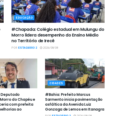
EDUCAÇÃO
e
#Chapada: Colégio estadual em Mulungu do
Morro lidera desempenho do Ensino Médio
no Território de Irecê
POR
ESTAGIÁRIO 2
2026/08/08
CIDADES
 Deputado
#Bahia: Prefeito Marcus
 Morro do Chapéu e
Sarmento inicia pavimentação
ceria com prefeita
asfáltica da Avenida Luiz
melhorias ao
Gonzaga de Lemos em Itanagra
POR
ESTAGIÁRIO 2
2026/08/08