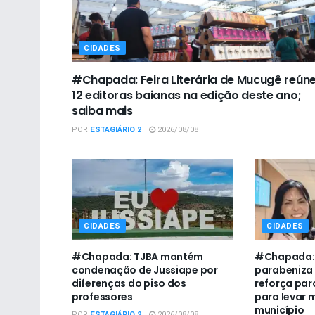
CIDADES
#Chapada: Feira Literária de Mucugê reún
12 editoras baianas na edição deste ano;
saiba mais
POR
ESTAGIÁRIO 2
2026/08/08
CIDADES
CIDADES
#Chapada: TJBA mantém
#Chapada:
condenação de Jussiape por
parabeniza
diferenças do piso dos
reforça par
professores
para levar 
município
POR
ESTAGIÁRIO 2
2026/08/08