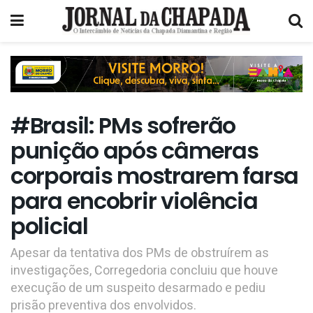
#Brasil: PMs sofrerão
punição após câmeras
corporais mostrarem farsa
para encobrir violência
policial
Apesar da tentativa dos PMs de obstruírem as
investigações, Corregedoria concluiu que houve
execução de um suspeito desarmado e pediu
prisão preventiva dos envolvidos.