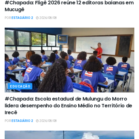
#Chapada: Fligê 2026 reúne 12 editoras baianas em
Mucugê
POR
ESTAGIÁRIO 2
2026/08/08
EDUCAÇÃO
#Chapada: Escola estadual de Mulungu do Morro
lidera desempenho do Ensino Médio no Território de
Irecê
POR
ESTAGIÁRIO 2
2026/08/08