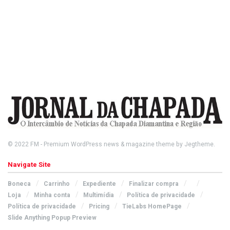
© 2022
FM
- Premium WordPress news & magazine theme by
Jegtheme
.
Navigate Site
Boneca
Carrinho
Expediente
Finalizar compra
Loja
Minha conta
Multimídia
Política de privacidade
Política de privacidade
Pricing
TieLabs HomePage
Slide Anything Popup Preview