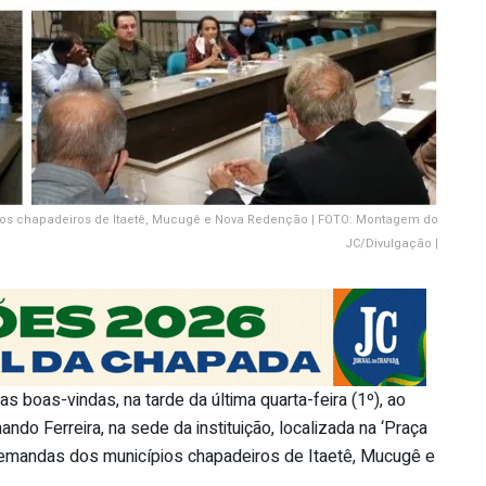
s chapadeiros de Itaetê, Mucugê e Nova Redenção | FOTO: Montagem do
JC/Divulgação |
s boas-vindas, na tarde da última quarta-feira (1º), ao
ando Ferreira, na sede da instituição, localizada na ‘Praça
emandas dos municípios chapadeiros de Itaetê, Mucugê e