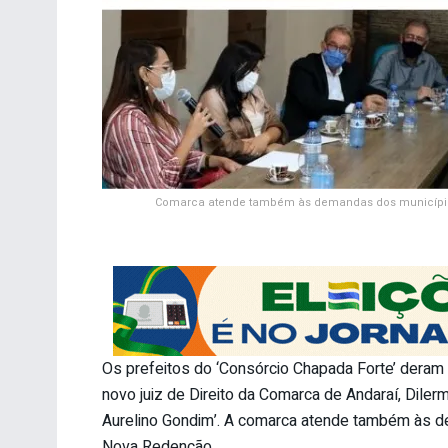
Comarca atende também às demandas dos município
Os prefeitos do ‘Consórcio Chapada Forte’ deram a
novo juiz de Direito da Comarca de Andaraí, Dilerm
Aurelino Gondim’. A comarca atende também às d
Nova Redenção.