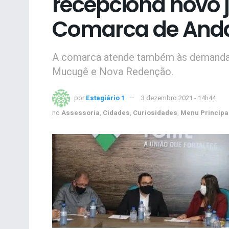
recepciona novo ju
Comarca de Anda
A comarca atende também às demandas 
Mucugê e Nova Redenção.
por
Estagiário 1
3 dezembro 2021 - 14h44
no
Assessoria
,
Cidades
,
Curiosidades
,
Menu Principa