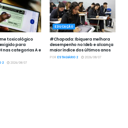
EDUCAÇÃO
me toxicológico
#Chapada: Ibiquera melhora
 exigido para
desempenho no Ideb e alcança
H nas categorias A e
maior índice dos últimos anos
POR
ESTAGIÁRIO 2
2026/08/07
O 2
2026/08/07