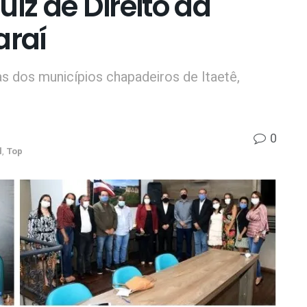
iz de Direito da
raí
dos municípios chapadeiros de Itaetê,
0
l
,
Top