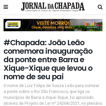
#Chapada: João Leão
comemora inauguração
da ponte entre Barra e
Xique-Xique que levou o
nome de seu pai
O nome de Luiz Felipe de Souza Leão para nomear
a ponte sobre o Rio São Francisco, que liga os
municípios de Barra a Xique-Xique, foi aprovado
através de Projeto de Lei nº 24268/2021, no plenário