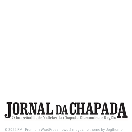
© 2022
FM
- Premium WordPress news & magazine theme by
Jegtheme
.