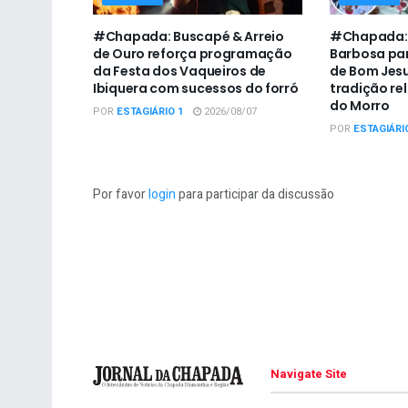
#Chapada: Buscapé & Arreio
#Chapada: P
de Ouro reforça programação
Barbosa par
da Festa dos Vaqueiros de
de Bom Jesu
Ibiquera com sucessos do forró
tradição re
do Morro
POR
ESTAGIÁRIO 1
2026/08/07
POR
ESTAGIÁRI
Por favor
login
para participar da discussão
Navigate Site