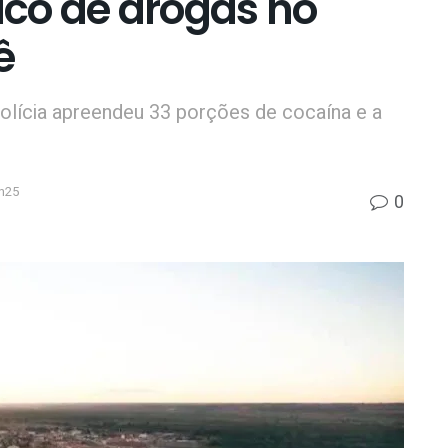
ico de drogas no
ê
olícia apreendeu 33 porções de cocaína e a
h25
0