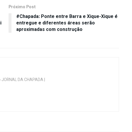
Próximo Post
#Chapada: Ponte entre Barra e Xique-Xique é
i
entregue e diferentes áreas serão
aproximadas com construção
 do JORNAL DA CHAPADA |