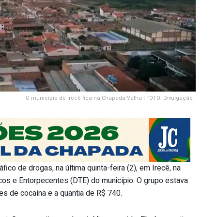
O município de Irecê fica na Chapada Velha | FOTO: Divulgação |
ico de drogas, na última quinta-feira (2), em Irecê, na
cos e Entorpecentes (DTE) do município. O grupo estava
s de cocaína e a quantia de R$ 740.