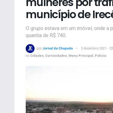
mulheres por tráf
município de Irec
O grupo estava em um imóvel, onde a p
quantia de R$ 740.
por
Jornal da Chapada
3 dezembro 2021 - 12
no
Cidades
,
Curiosidades
,
Menu Principal
,
Polícia