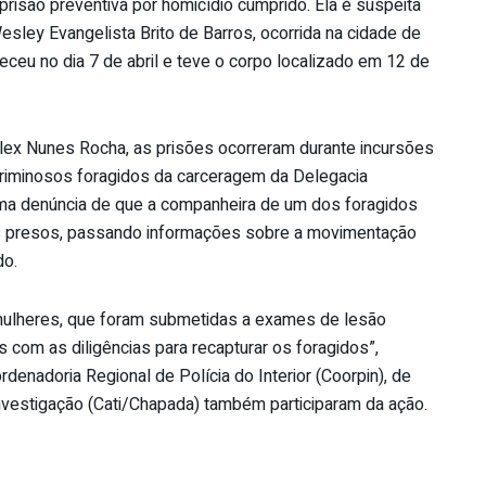
são preventiva por homicídio cumprido. Ela é suspeita
ley Evangelista Brito de Barros, ocorrida na cidade de
eu no dia 7 de abril e teve o corpo localizado em 12 de
Alex Nunes Rocha, as prisões ocorreram durante incursões
o criminosos foragidos da carceragem da Delegacia
 uma denúncia de que a companheira de um dos foragidos
 dos presos, passando informações sobre a movimentação
do.
s mulheres, que foram submetidas a exames de lesão
s com as diligências para recapturar os foragidos”,
enadoria Regional de Polícia do Interior (Coorpin), de
nvestigação (Cati/Chapada) também participaram da ação.