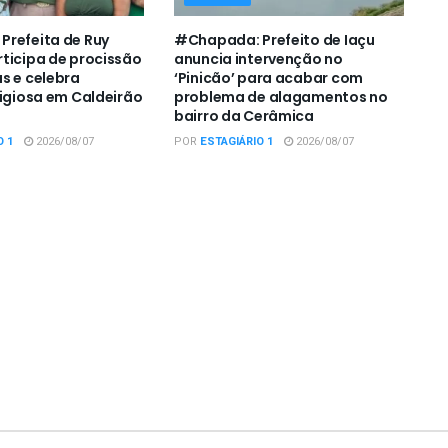
refeita de Ruy
#Chapada: Prefeito de Iaçu
ticipa de procissão
anuncia intervenção no
s e celebra
‘Pinicão’ para acabar com
ligiosa em Caldeirão
problema de alagamentos no
bairro da Cerâmica
O 1
2026/08/07
POR
ESTAGIÁRIO 1
2026/08/07