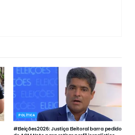
POLÍTICA
#Eleições2026: Justiça Eleitoral barra pedido