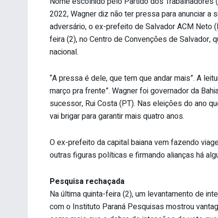
Nome escolhido pelo Partido dos Trabalhadores (P
2022, Wagner diz não ter pressa para anunciar a s
adversário, o ex-prefeito de Salvador ACM Neto 
feira (2), no Centro de Convenções de Salvador, 
nacional.
“A pressa é dele, que tem que andar mais”. A leitu
março pra frente”. Wagner foi governador da Bahi
sucessor, Rui Costa (PT). Nas eleições do ano q
vai brigar para garantir mais quatro anos.
O ex-prefeito da capital baiana vem fazendo viage
outras figuras políticas e firmando alianças há al
Pesquisa rechaçada
Na última quinta-feira (2), um levantamento de in
com o Instituto Paraná Pesquisas mostrou vant