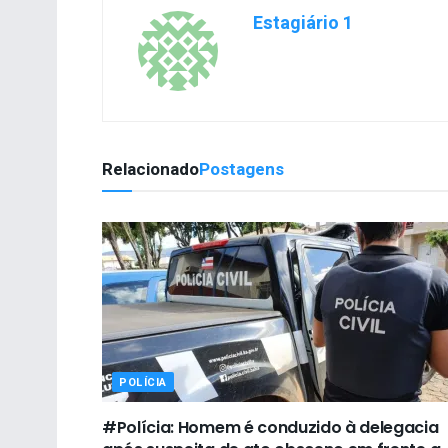
Estagiário 1
Relacionado
Postagens
POLÍCIA
#Polícia: Homem é conduzido à delegacia