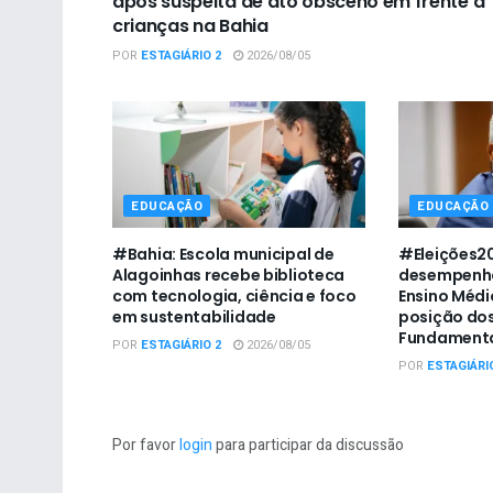
após suspeita de ato obsceno em frente a
crianças na Bahia
POR
ESTAGIÁRIO 2
2026/08/05
EDUCAÇÃO
EDUCAÇÃO
#Bahia: Escola municipal de
#Eleições20
Alagoinhas recebe biblioteca
desempenho
com tecnologia, ciência e foco
Ensino Médio
em sustentabilidade
posição dos
Fundamenta
POR
ESTAGIÁRIO 2
2026/08/05
POR
ESTAGIÁRI
Por favor
login
para participar da discussão