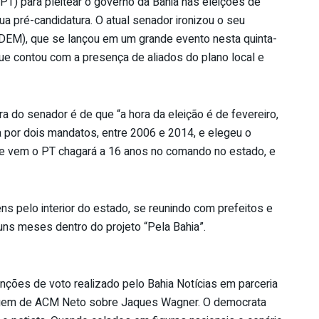
T) para pleitear o governo da Bahia nas eleições de
ua pré-candidatura. O atual senador ironizou o seu
(DEM), que se lançou em um grande evento nesta quinta-
que contou com a presença de aliados do plano local e
ra do senador é de que “a hora da eleição é de fevereiro,
a por dois mandatos, entre 2006 e 2014, e elegeu o
ue vem o PT chagará a 16 anos no comando no estado, e
ns pelo interior do estado, se reunindo com prefeitos e
guns meses dentro do projeto “Pela Bahia”.
tenções de voto realizado pelo Bahia Notícias em parceria
agem de ACM Neto sobre Jaques Wagner. O democrata