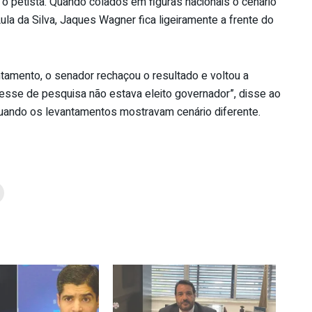
o petista. Quando colados em figuras nacionais o cenário
la da Silva, Jaques Wagner fica ligeiramente a frente do
tamento, o senador rechaçou o resultado e voltou a
vesse de pesquisa não estava eleito governador”, disse ao
quando os levantamentos mostravam cenário diferente.