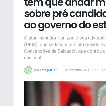
tem que andar ma
sobre pré candid
ao governo do es
O atual senador ironizou o seu adversá
(DEM), que se lançou em um grande even
Convenções de Salvador, que contou co
nacional.
por
Estagiário 1
3 dezembro 2021 - 21h21
no