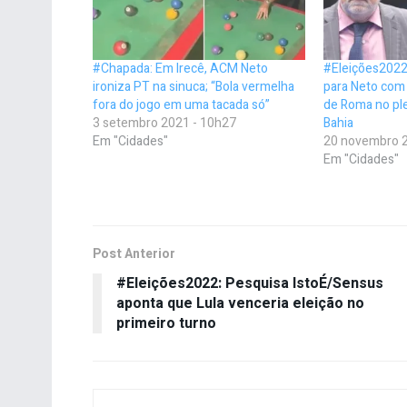
#Chapada: Em Irecê, ACM Neto
#Eleições2022
ironiza PT na sinuca; “Bola vermelha
para Neto com 
fora do jogo em uma tacada só”
de Roma no ple
3 setembro 2021 - 10h27
Bahia
Em "Cidades"
20 novembro 2
Em "Cidades"
Post Anterior
#Eleições2022: Pesquisa IstoÉ/Sensus
aponta que Lula venceria eleição no
primeiro turno