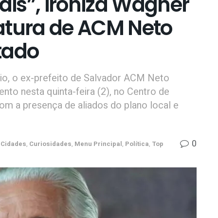
is”, ironiza Wagner
atura de ACM Neto
tado
rio, o ex-prefeito de Salvador ACM Neto
to nesta quinta-feira (2), no Centro de
m a presença de aliados do plano local e
0
Cidades
,
Curiosidades
,
Menu Principal
,
Política
,
Top