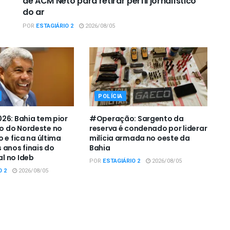
de ACM Neto para retirar perfil jornalístico
do ar
POR
ESTAGIÁRIO 2
2026/08/05
POLÍCIA
26: Bahia tem pior
#Operação: Sargento da
 do Nordeste no
reserva é condenado por liderar
 e fica na última
milícia armada no oeste da
 anos finais do
Bahia
l no Ideb
POR
ESTAGIÁRIO 2
2026/08/05
O 2
2026/08/05