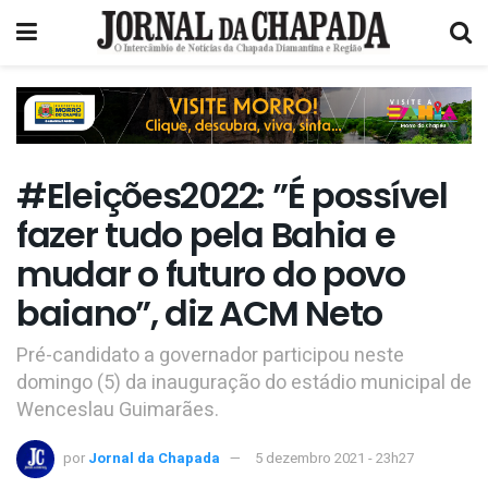
#Eleições2022: ”É possível
fazer tudo pela Bahia e
mudar o futuro do povo
baiano”, diz ACM Neto
Pré-candidato a governador participou neste
domingo (5) da inauguração do estádio municipal de
Wenceslau Guimarães.
por
Jornal da Chapada
5 dezembro 2021 - 23h27