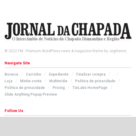
© 2022
FM
- Premium WordPress news & magazine theme by
Jegtheme
.
Navigate Site
Boneca
Carrinho
Expediente
Finalizar compra
Loja
Minha conta
Multimídia
Política de privacidade
Política de privacidade
Pricing
TieLabs HomePage
Slide Anything Popup Preview
Follow Us