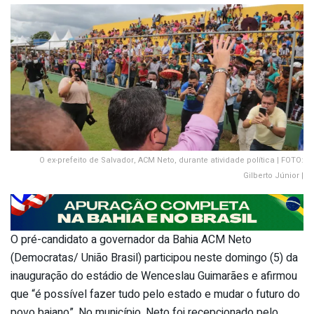
O ex-prefeito de Salvador, ACM Neto, durante atividade política | FOTO:
Gilberto Júnior |
O pré-candidato a governador da Bahia ACM Neto
(Democratas/ União Brasil) participou neste domingo (5) da
inauguração do estádio de Wenceslau Guimarães e afirmou
que “é possível fazer tudo pelo estado e mudar o futuro do
povo baiano”. No município, Neto foi recepcionado pelo