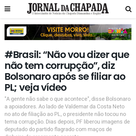
#Brasil: “Não vou dizer que
não tem corrupção”, diz
Bolsonaro após se filiar ao
PL; veja vídeo
"A gente não sabe o que acontece", disse Bolsonaro
a apoiadores. Ao lado de Valdemar da Costa Neto
no ato de filiação ao PL, o presidente não tocou no
tema corrupção. Dias depois, PF liberou imagens de
deputado do partido flagrado com maços de