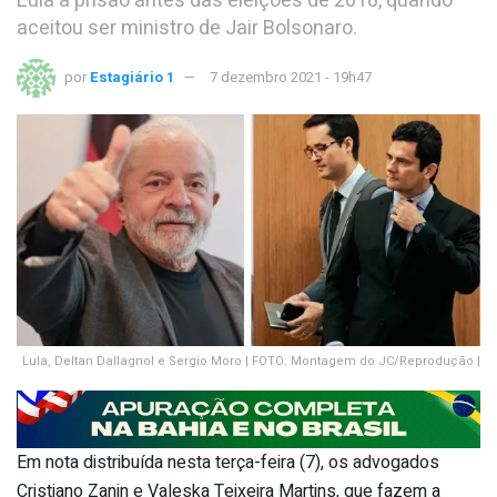
Lula à prisão antes das eleições de 2018, quando
aceitou ser ministro de Jair Bolsonaro.
por
Estagiário 1
7 dezembro 2021 - 19h47
Lula, Deltan Dallagnol e Sergio Moro | FOTO: Montagem do JC/Reprodução |
Em nota distribuída nesta terça-feira (7), os advogados
Cristiano Zanin e Valeska Teixeira Martins, que fazem a