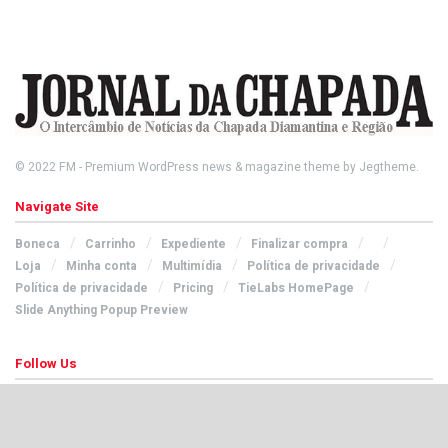
© 2022
FM
- Premium WordPress news & magazine theme by
Jegtheme
.
Navigate Site
Boneca
Carrinho
Expediente
Finalizar compra
Loja
Minha conta
Multimídia
Política de privacidade
Política de privacidade
Pricing
TieLabs HomePage
Slide Anything Popup Preview
Follow Us