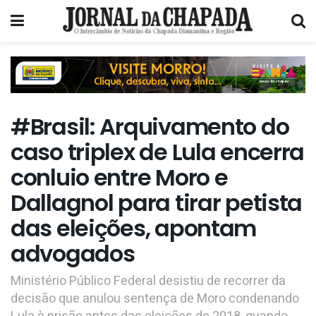
#Brasil: Arquivamento do
caso triplex de Lula encerra
conluio entre Moro e
Dallagnol para tirar petista
das eleições, apontam
advogados
Ministério Público Federal desistiu de recorrer da
decisão que anulou sentença de Moro condenando