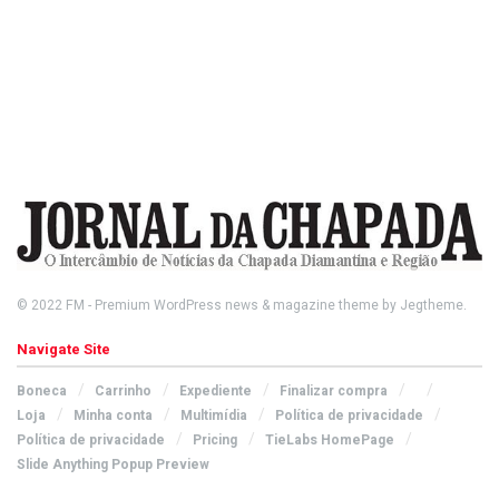
© 2022
FM
- Premium WordPress news & magazine theme by
Jegtheme
.
Navigate Site
Boneca
Carrinho
Expediente
Finalizar compra
Loja
Minha conta
Multimídia
Política de privacidade
Política de privacidade
Pricing
TieLabs HomePage
Slide Anything Popup Preview