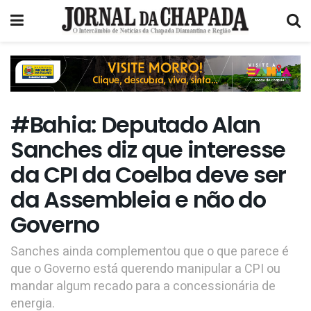
#Bahia: Deputado Alan
Sanches diz que interesse
da CPI da Coelba deve ser
da Assembleia e não do
Governo
Sanches ainda complementou que o que parece é
que o Governo está querendo manipular a CPI ou
mandar algum recado para a concessionária de
energia.