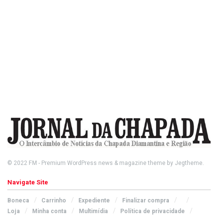
© 2022
FM
- Premium WordPress news & magazine theme by
Jegtheme
.
Navigate Site
Boneca
Carrinho
Expediente
Finalizar compra
Loja
Minha conta
Multimídia
Política de privacidade