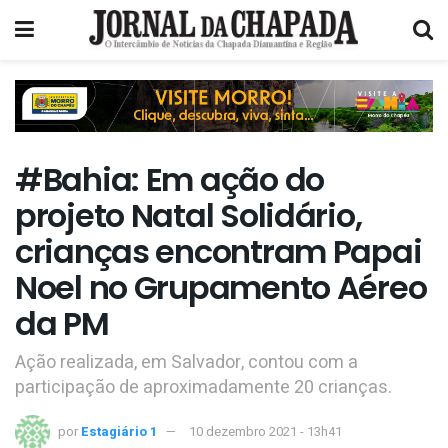
#Bahia: Em ação do
projeto Natal Solidário,
crianças encontram Papai
Noel no Grupamento Aéreo
da PM
Ação realizada, em Salvador, contou com a
participação de aproximadamente 20 crianças.
por
Estagiário 1
10 dezembro 2021 - 13h41