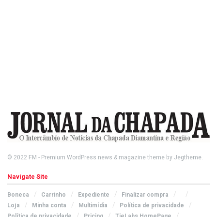
© 2022
FM
- Premium WordPress news & magazine theme by
Jegtheme
.
Navigate Site
Boneca
Carrinho
Expediente
Finalizar compra
Loja
Minha conta
Multimídia
Política de privacidade
Política de privacidade
Pricing
TieLabs HomePage