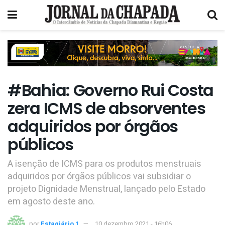
#Bahia: Governo Rui Costa
zera ICMS de absorventes
adquiridos por órgãos
públicos
A isenção de ICMS para os produtos menstruais
adquiridos por órgãos públicos vai subsidiar o
projeto Dignidade Menstrual, lançado pelo Estado
em agosto deste ano.
por
Estagiário 1
10 dezembro 2021 - 16h06