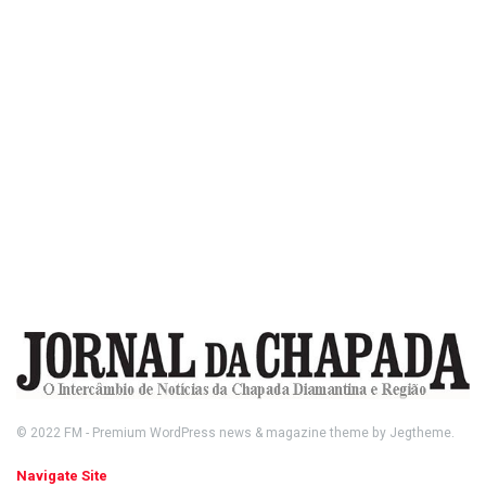
© 2022
FM
- Premium WordPress news & magazine theme by
Jegtheme
.
Navigate Site