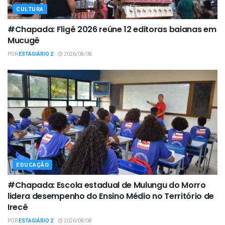
CULTURA
#Chapada: Fligê 2026 reúne 12 editoras baianas em
Mucugê
POR
ESTAGIÁRIO 2
2026/08/08
EDUCAÇÃO
#Chapada: Escola estadual de Mulungu do Morro
lidera desempenho do Ensino Médio no Território de
Irecê
POR
ESTAGIÁRIO 2
2026/08/08