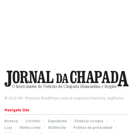
© 2022
FM
- Premium WordPress news & magazine theme by
Jegtheme
.
Navigate Site
Boneca
Carrinho
Expediente
Finalizar compra
Loja
Minha conta
Multimídia
Política de privacidade