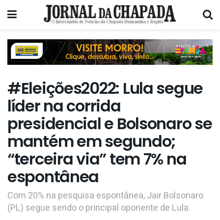
#Eleições2022: Lula segue
líder na corrida
presidencial e Bolsonaro se
mantém em segundo;
“terceira via” tem 7% na
espontânea
Com 20% na pesquisa espontânea, Jair Bolsonaro
(PL) segue sendo o principal oponente de Lula.