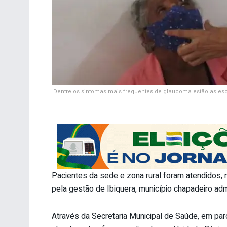
Dentre os sintomas mais frequentes de glaucoma estão as esc
Pacientes da sede e zona rural foram atendidos, na
pela gestão de Ibiquera, município chapadeiro adm
Através da Secretaria Municipal de Saúde, em parc