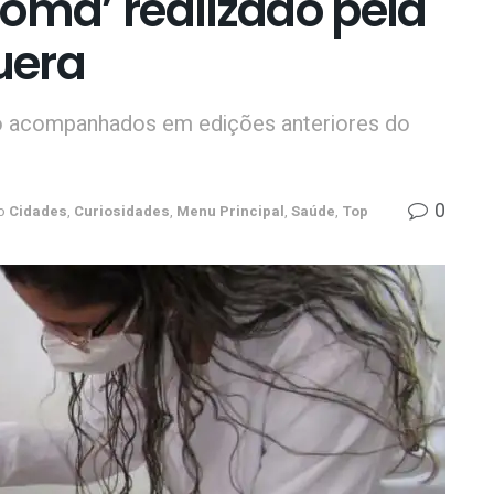
oma’ realizado pela
quera
do acompanhados em edições anteriores do
0
o
Cidades
,
Curiosidades
,
Menu Principal
,
Saúde
,
Top