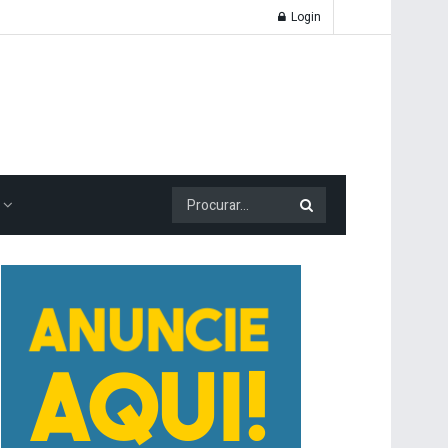
Login