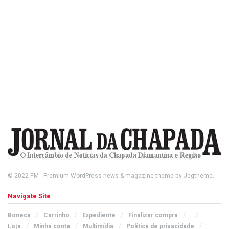
© 2022
FM
- Premium WordPress news & magazine theme by
Jegtheme
.
Navigate Site
Boneca
Carrinho
Expediente
Finalizar compra
Loja
Minha conta
Multimídia
Política de privacidade