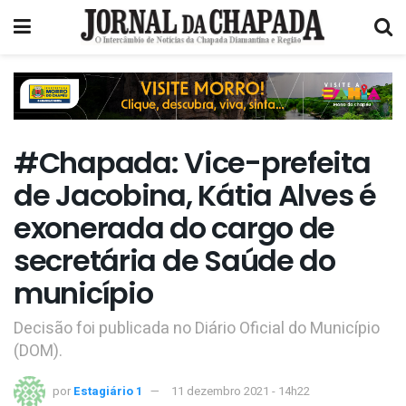
#Chapada: Vice-prefeita
de Jacobina, Kátia Alves é
exonerada do cargo de
secretária de Saúde do
município
Decisão foi publicada no Diário Oficial do Município
(DOM).
por
Estagiário 1
11 dezembro 2021 - 14h22