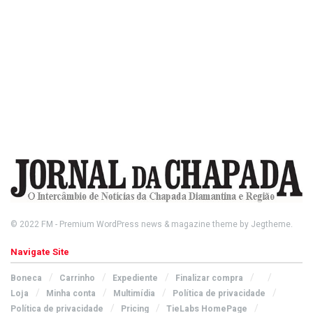
© 2022
FM
- Premium WordPress news & magazine theme by
Jegtheme
.
Navigate Site
Boneca
Carrinho
Expediente
Finalizar compra
Loja
Minha conta
Multimídia
Política de privacidade
Política de privacidade
Pricing
TieLabs HomePage