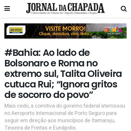
#Bahia: Ao lado de
Bolsonaro e Roma no
extremo sul, Talita Oliveira
cutuca Rui; “Ignora gritos
de socorro do povo”
Mais cedo, a comitiva do governo federal aterrissou
no Aeroporto Internacional de Porto Seguro para
seguir em direção aos municípios de Itamaraju,
Teixeira de Freitas e Eunápolis.