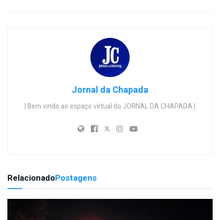
Jornal da Chapada
| Bem vindo ao espaço virtual do JORNAL DA CHAPADA |
Relacionado
Postagens