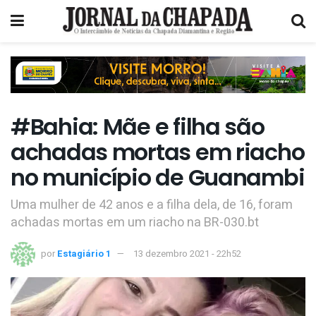
#Bahia: Mãe e filha são
achadas mortas em riacho
no município de Guanambi
Uma mulher de 42 anos e a filha dela, de 16, foram
achadas mortas em um riacho na BR-030.bt
por
Estagiário 1
13 dezembro 2021 - 22h52