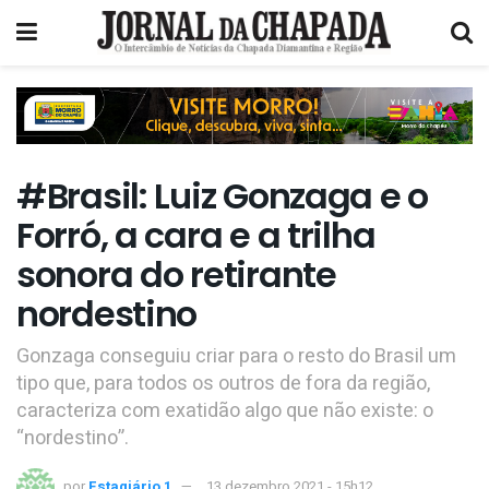
#Brasil: Luiz Gonzaga e o
Forró, a cara e a trilha
sonora do retirante
nordestino
Gonzaga conseguiu criar para o resto do Brasil um
tipo que, para todos os outros de fora da região,
caracteriza com exatidão algo que não existe: o
“nordestino”.
por
Estagiário 1
13 dezembro 2021 - 15h12