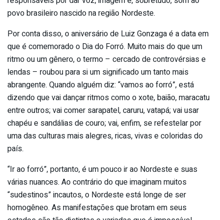
responsáveis por dar voz, imagem e, sobretudo, som ao
povo brasileiro nascido na região Nordeste.
Por conta disso, o aniversário de Luiz Gonzaga é a data em
que é comemorado o Dia do Forró. Muito mais do que um
ritmo ou um gênero, o termo – cercado de controvérsias e
lendas – roubou para si um significado um tanto mais
abrangente. Quando alguém diz: “vamos ao forró”, está
dizendo que vai dançar ritmos como o xote, baião, maracatu
entre outros; vai comer sarapatel, caruru, vatapá; vai usar
chapéu e sandálias de couro; vai, enfim, se refestelar por
uma das culturas mais alegres, ricas, vivas e coloridas do
país.
“Ir ao forró”, portanto, é um pouco ir ao Nordeste e suas
várias nuances. Ao contrário do que imaginam muitos
“sudestinos” incautos, o Nordeste está longe de ser
homogêneo. As manifestações que brotam em seus