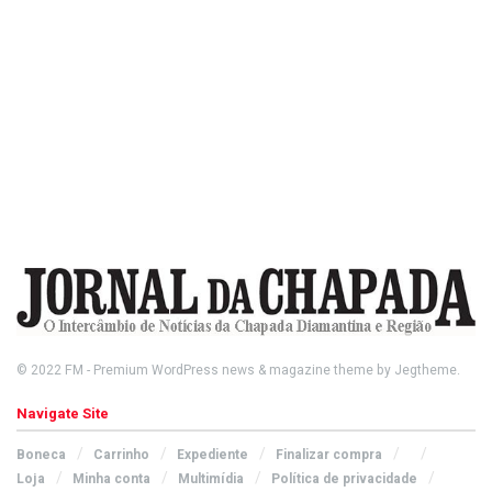
© 2022
FM
- Premium WordPress news & magazine theme by
Jegtheme
.
Navigate Site
Boneca
Carrinho
Expediente
Finalizar compra
Loja
Minha conta
Multimídia
Política de privacidade