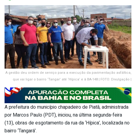
A gestão deu ordem de serviço para a execução da pavimentação asfáltica,
que vai ligar o bairro ‘Tangar’ até ‘Hípica’ e à BA-148 | FOTO: Divulgação |
A prefeitura do município chapadeiro de Piatã, administrada
por Marcos Paulo (PDT), iniciou, na última segunda-feira
(13), obras de esgotamento da rua da ‘Hípica’, localizada no
bairro ‘Tangará’.