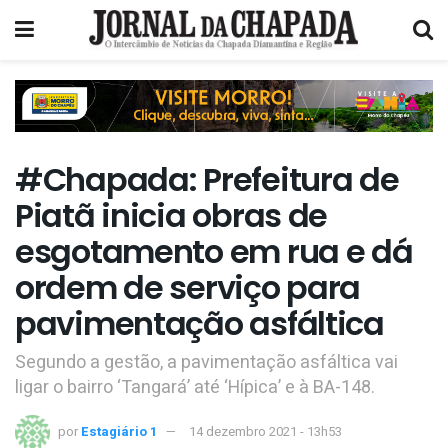
#Chapada: Prefeitura de
Piatã inicia obras de
esgotamento em rua e dá
ordem de serviço para
pavimentação asfáltica
Segundo a gestão, a pavimentação asfáltica vai
ligar o bairro ‘Tangará’ até ‘Hípica’ e à BA-148.
por
Estagiário 1
14 dezembro 2021 - 13h53