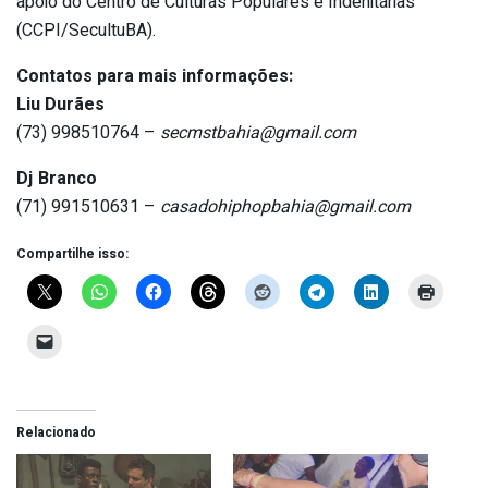
apoio do Centro de Culturas Populares e Indenitárias
(CCPI/SecultuBA).
Contatos para mais informações:
Liu Durães
(73) 998510764 –
secmstbahia@gmail.com
Dj Branco
(71) 991510631 –
casadohiphopbahia@gmail.com
Compartilhe isso:
Relacionado