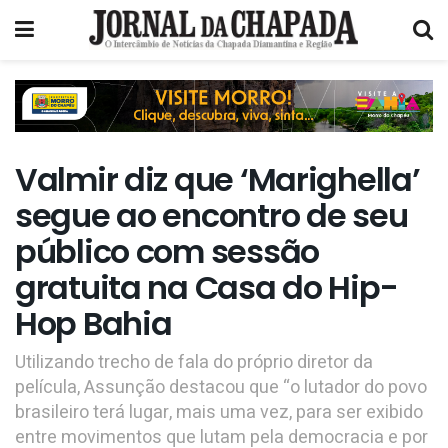
Valmir diz que ‘Marighella’
segue ao encontro de seu
público com sessão
gratuita na Casa do Hip-
Hop Bahia
Utilizando trecho de fala do próprio diretor da
película, Assunção destacou que “o lutador do povo
brasileiro terá lugar, mais uma vez, para ser exibido
entre movimentos que lutam pela democracia e por