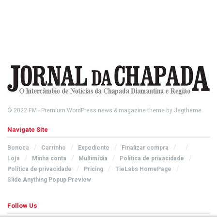
© 2022
FM
- Premium WordPress news & magazine theme by
Jegtheme
.
Navigate Site
Boneca
Carrinho
Expediente
Finalizar compra
Loja
Minha conta
Multimídia
Política de privacidade
Política de privacidade
Pricing
TieLabs HomePage
Slide Anything Popup Preview
Follow Us