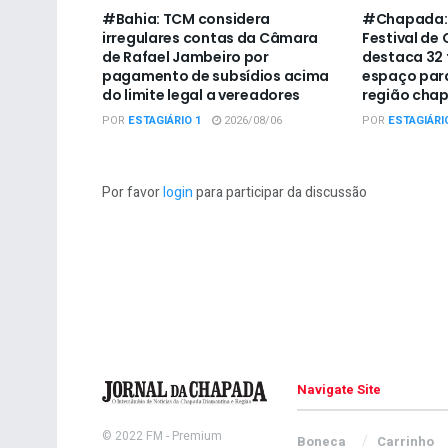
#Bahia: TCM considera
#Chapada: 
irregulares contas da Câmara
Festival de
de Rafael Jambeiro por
destaca 32 
pagamento de subsídios acima
espaço para
do limite legal a vereadores
região cha
POR
ESTAGIÁRIO 1
2026/08/06
POR
ESTAGIÁRI
Por favor
login
para participar da discussão
Navigate Site
© 2022
FM
- Premium
Boneca
Carrinho