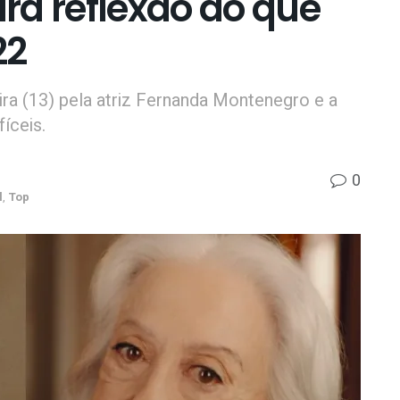
ra reflexão do que
22
ra (13) pela atriz Fernanda Montenegro e a
fíceis.
0
l
,
Top