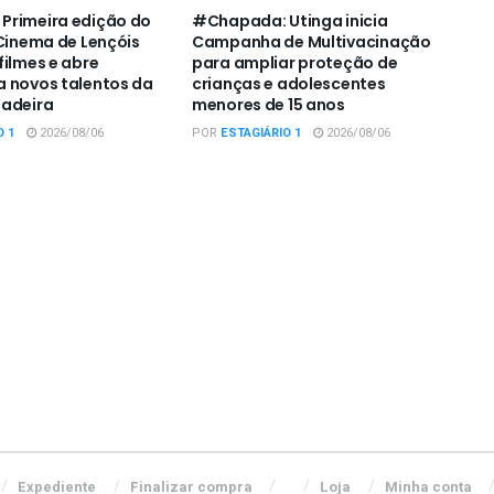
Primeira edição do
#Chapada: Utinga inicia
 Cinema de Lençóis
Campanha de Multivacinação
filmes e abre
para ampliar proteção de
 novos talentos da
crianças e adolescentes
padeira
menores de 15 anos
O 1
2026/08/06
POR
ESTAGIÁRIO 1
2026/08/06
Expediente
Finalizar compra
Loja
Minha conta