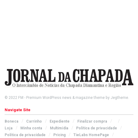
© 2022
FM
- Premium WordPress news & magazine theme by
Jegtheme
.
Navigate Site
Boneca
Carrinho
Expediente
Finalizar compra
Loja
Minha conta
Multimídia
Política de privacidade
Política de privacidade
Pricing
TieLabs HomePage