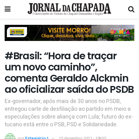
#Brasil: “Hora de traçar
um novo caminho”,
comenta Geraldo Alckmin
ao oficializar saída do PSDB
Ex-governador, após mais de 30 anos no PSDB,
entregou carte de desfiliação ao partido em meio a
especulações sobre aliança com Lula; futuro do ex-
tucano está entre o PSB, PSD e Solidariedade.
por
Estagiário 1
15 dezembro 2021 - 19h35