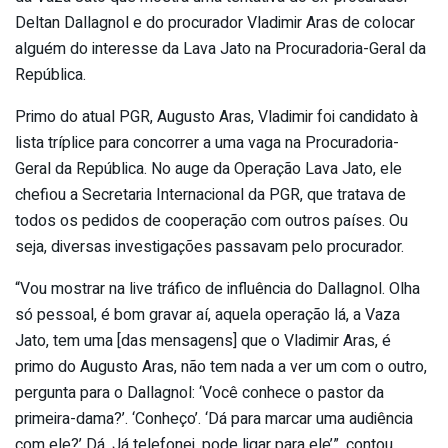
Deltan Dallagnol e do procurador Vladimir Aras de colocar
alguém do interesse da Lava Jato na Procuradoria-Geral da
República.
Primo do atual PGR, Augusto Aras, Vladimir foi candidato à
lista tríplice para concorrer a uma vaga na Procuradoria-
Geral da República. No auge da Operação Lava Jato, ele
chefiou a Secretaria Internacional da PGR, que tratava de
todos os pedidos de cooperação com outros países. Ou
seja, diversas investigações passavam pelo procurador.
“Vou mostrar na live tráfico de influência do Dallagnol. Olha
só pessoal, é bom gravar aí, aquela operação lá, a Vaza
Jato, tem uma [das mensagens] que o Vladimir Aras, é
primo do Augusto Aras, não tem nada a ver um com o outro,
pergunta para o Dallagnol: ‘Você conhece o pastor da
primeira-dama?’. ‘Conheço’. ‘Dá para marcar uma audiência
com ele?’ Dá. Já telefonei, pode ligar para ele’”, contou