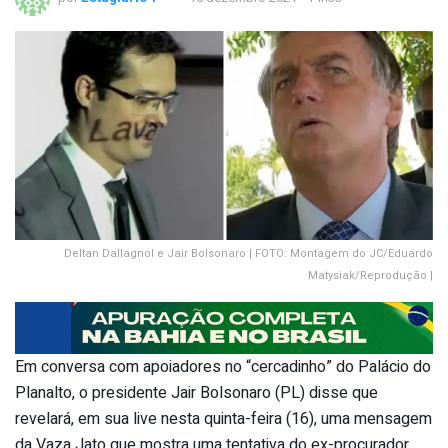
Deltan Dallagnol e Jair Bolsonaro | FOTO: Montagem do JC/Eduardo
Matysiak/Reprodução |
Em conversa com apoiadores no “cercadinho” do Palácio do
Planalto, o presidente Jair Bolsonaro (PL) disse que
revelará, em sua live nesta quinta-feira (16), uma mensagem
da Vaza Jato que mostra uma tentativa do ex-procurador