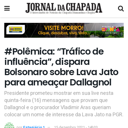
#Polêmica: “Tráfico de
influência”, dispara
Bolsonaro sobre Lava Jato
para ameaçar Dallagnol
Presidente prometeu mostrar em sua live nesta
quinta-feira (16) mensagens que provam que
Dallagnol e o procurador Vladimir Aras queriam
colocar um nome de interesse da Lava Jato na PGR.
por
Estagiário 1
15 dezembro 2021 - 14h33