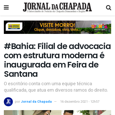
#Bahia: Filial de advocacia
com estrutura moderna é
inaugurada em Feira de
Santana
O escritório conta com uma equipe técnica
qualificada, que atua em diversos ramos do direito.
por
Jornal da Chapada
16 dezembro 2021 - 12h57