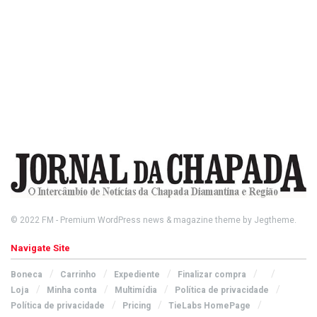
© 2022
FM
- Premium WordPress news & magazine theme by
Jegtheme
.
Navigate Site
Boneca
Carrinho
Expediente
Finalizar compra
Loja
Minha conta
Multimídia
Política de privacidade
Política de privacidade
Pricing
TieLabs HomePage