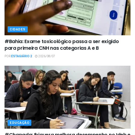
CIDADES
#Bahia: Exame toxicológico passa a ser exigido
para primeira CNH nas categorias A e B
POR
ESTAGIÁRIO 2
2026/08/07
EDUCAÇÃO
#Chapada: Ibiquera melhora desempenho no Ideb e