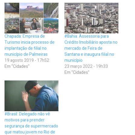
Chapada: Empresa de
#Bahia: Assessoria para
Turismo inicia processo de
Crédito Imobiliário aposta no
implantação de filial no
mercado de Feira de
município de Palmeiras
Santana e inaugura filial no
19 agosto 2019 - 17h52
município
Em "Cidades"
23 março 2022 - 19h33
Em "Cidades"
#Brasil: Delegado não vê
motivos para prender
segurança de supermercado
que matou jovem no Rio de