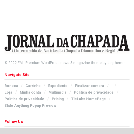
© 2022
FM
- Premium WordPress news & magazine theme by
Jegtheme
.
Navigate Site
Boneca
Carrinho
Expediente
Finalizar compra
Loja
Minha conta
Multimídia
Política de privacidade
Política de privacidade
Pricing
TieLabs HomePage
Slide Anything Popup Preview
Follow Us