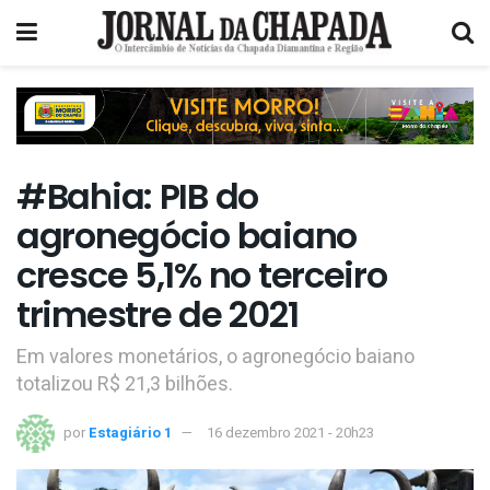
#Bahia: PIB do
agronegócio baiano
cresce 5,1% no terceiro
trimestre de 2021
Em valores monetários, o agronegócio baiano
totalizou R$ 21,3 bilhões.
por
Estagiário 1
16 dezembro 2021 - 20h23