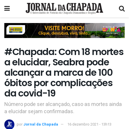
#Chapada: Com 18 mortes
a elucidar, Seabra pode
alcançar a marca de 100
óbitos por complicações
da covid-19
Número pode ser alcançado, caso as mortes ainda
a elucidar sejam confirmadas.
por
Jornal da Chapada
16 dezembro 2021 - 13h13